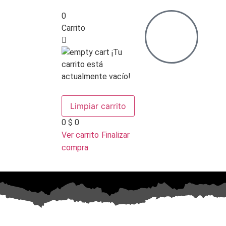
0
Carrito
¡Tu
carrito está
actualmente vacío!
Volver a la tienda
Limpiar carrito
0
$ 0
Ver carrito
Finalizar
compra